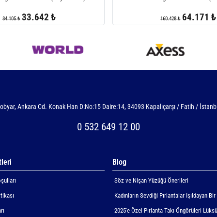
33.642 ₺
64.171 ₺
84.105 ₺
160.428 ₺
obyar, Ankara Cd. Konak Han D:No:15 Daire:14, 34093 Kapalıçarşı / Fatih / İstanb
0 532 649 12 00
leri
Blog
şulları
Söz ve Nişan Yüzüğü Önerileri
itikası
Kadınların Sevdiği Pırlantalar Işıldayan Bir
rı
2025'e Özel Pırlanta Takı Öngörüleri Lüksü