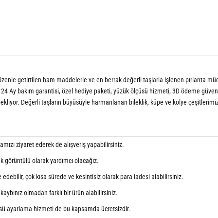
n özenle getirtilen ham maddelerle ve en berrak değerli taşlarla işlenen pırlanta müce
 24 Ay bakım garantisi, özel hediye paketi, yüzük ölçüsü hizmeti, 3D ödeme güvenliği,
bekliyor. Değerli taşların büyüsüyle harmanlanan bileklik, küpe ve kolye çeşitlerimi
ızı ziyaret ederek de alışveriş yapabilirsiniz.
ak görüntülü olarak yardımcı olacağız.
debilir, çok kısa sürede ve kesintisiz olarak para iadesi alabilirsiniz.
aybınız olmadan farklı bir ürün alabilirsiniz.
sü ayarlama hizmeti de bu kapsamda ücretsizdir.