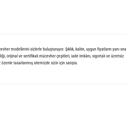
vher modellerini sizlerle buluşturuyor. Şıklık, kalite, uygun fiyatların yanı sıra
 orijinal ve sertifikalı mücevher çeşitleri, iade imkânı, sigortalı ve ücretsiz
z özenle tasarlanmış sitemizde sizin için satışta.