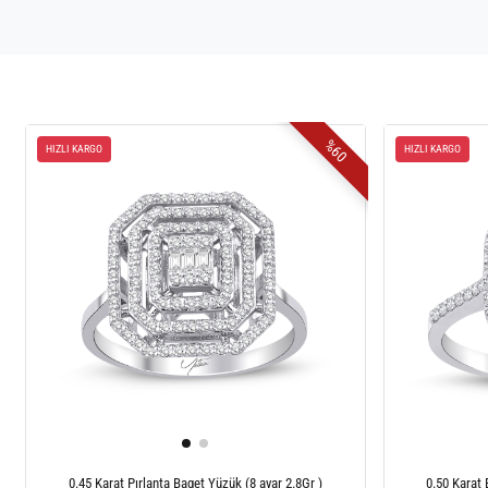
%60
HIZLI KARGO
HIZLI KARGO
0.45 Karat Pırlanta Baget Yüzük (8 ayar 2.8Gr )
0.50 Karat 