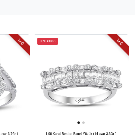
%60
%60
HIZLI KARGO
ayar 3.7Gr )
1.00 Karat Beştaş Baget Yüzük (14 ayar 3.3Gr )