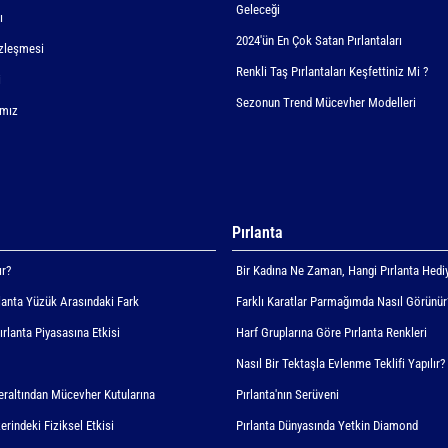
Geleceği
ı
2024'ün En Çok Satan Pırlantaları
zleşmesi
Renkli Taş Pırlantaları Keşfettiniz Mi ?
i
Sezonun Trend Mücevher Modelleri
ımız
Pırlanta
ır?
Bir Kadına Ne Zaman, Hangi Pırlanta Hediy
rlanta Yüzük Arasındaki Fark
Farklı Karatlar Parmağımda Nasıl Görünür
Pırlanta Piyasasına Etkisi
Harf Gruplarına Göre Pırlanta Renkleri
Nasıl Bir Tektaşla Evlenme Teklifi Yapılır?
Yeraltından Mücevher Kutularına
Pırlanta'nın Serüveni
erindeki Fiziksel Etkisi
Pırlanta Dünyasında Yetkin Diamond