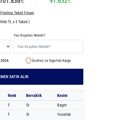
101.836
91.652
TL
TL
Fiyatına Taksit Fırsatı
3946 TL x 3 Taksit )
Yazı Koşulları Neledir?
s 2026
Ücretsiz ve Sigortalı Kargo
MEN SATIN ALIN
Renk
Berraklık
Kesim
F
SI
Baget
F
SI
Yuvarlak