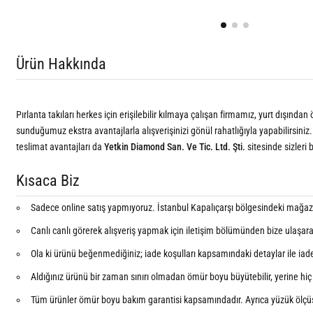
Ürün Hakkında
Pırlanta takıları herkes için erişilebilir kılmaya çalışan firmamız, yurt dışında
sunduğumuz ekstra avantajlarla alışverişinizi gönül rahatlığıyla yapabilirsiniz.
teslimat avantajları da
Yetkin Diamond San. Ve Tic. Ltd. Şti.
sitesinde sizleri 
Kısaca Biz
Sadece online satış yapmıyoruz. İstanbul Kapalıçarşı bölgesindeki mağazam
Canlı canlı görerek alışveriş yapmak için iletişim bölümünden bize ulaşar
Ola ki ürünü beğenmediğiniz; iade koşulları kapsamındaki detaylar ile iade e
Aldığınız ürünü bir zaman sınırı olmadan ömür boyu büyütebilir, yerine hiç k
Tüm ürünler ömür boyu bakım garantisi kapsamındadır. Ayrıca yüzük ölçü