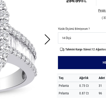
254.591
TL
Peşin 
( 3
Yüzük Ölçümü Bilmiyorum ?
Tahmini Kargo Süresi:12 Ağusto
HE
Taş
Ağırlık
Adet
Pırlanta
0.73 Ct
31
Pırlanta
0.87 Ct
96