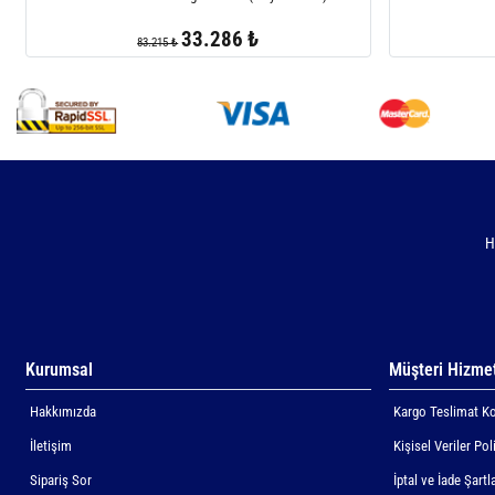
33.286 ₺
83.215 ₺
H
Kurumsal
Müşteri Hizmet
Hakkımızda
Kargo Teslimat Ko
İletişim
Kişisel Veriler Pol
Sipariş Sor
İptal ve İade Şartla