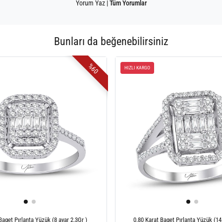
Yorum Yaz
|
Tüm Yorumlar
Bunları da beğenebilirsiniz
%60
HIZLI KARGO
Baget Pırlanta Yüzük (8 ayar 2.3Gr )
0.80 Karat Baget Pırlanta Yüzük (14 