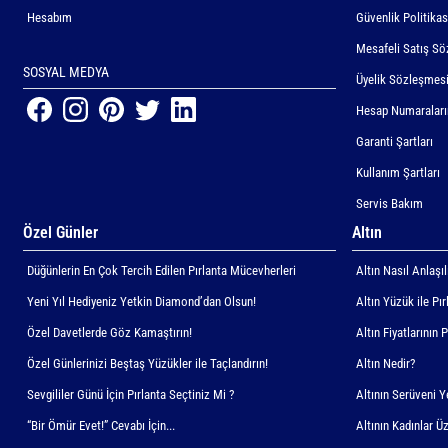
Hesabım
Güvenlik Politikas
Mesafeli Satış Sö
SOSYAL MEDYA
Üyelik Sözleşmes
Hesap Numaralar
Garanti Şartları
Kullanım Şartları
Servis Bakım
Özel Günler
Altın
Düğünlerin En Çok Tercih Edilen Pırlanta Mücevherleri
Altın Nasıl Anlaşıl
Yeni Yıl Hediyeniz Yetkin Diamond’dan Olsun!
Altın Yüzük ile Pı
Özel Davetlerde Göz Kamaştırın!
Altın Fiyatlarının 
Özel Günlerinizi Beştaş Yüzükler ile Taçlandırın!
Altın Nedir?
Sevgililer Günü İçin Pırlanta Seçtiniz Mi ?
Altının Serüveni 
“Bir Ömür Evet!” Cevabı İçin...
Altının Kadınlar Üz