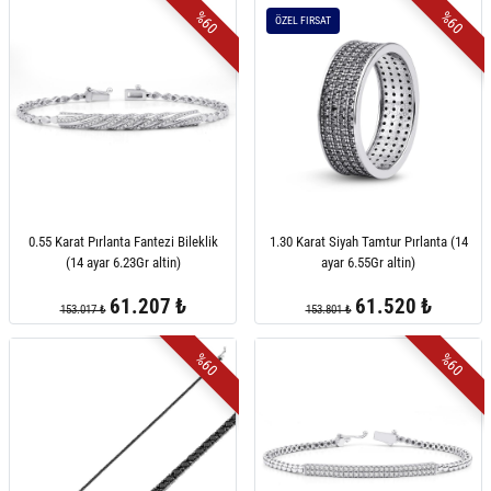
%60
%60
ÖZEL FIRSAT
0.55 Karat Pırlanta Fantezi Bileklik
1.30 Karat Siyah Tamtur Pırlanta (14
(14 ayar 6.23Gr altin)
ayar 6.55Gr altin)
61.207 ₺
61.520 ₺
153.017 ₺
153.801 ₺
%60
%60