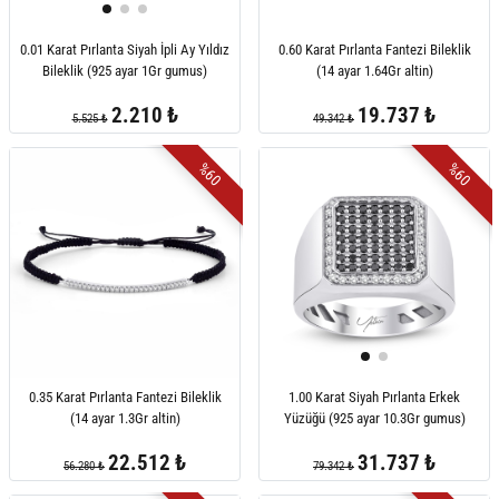
0.01 Karat Pırlanta Siyah İpli Ay Yıldız
0.60 Karat Pırlanta Fantezi Bileklik
Bileklik (925 ayar 1Gr gumus)
(14 ayar 1.64Gr altin)
2.210 ₺
19.737 ₺
5.525 ₺
49.342 ₺
%60
%60
0.35 Karat Pırlanta Fantezi Bileklik
1.00 Karat Siyah Pırlanta Erkek
(14 ayar 1.3Gr altin)
Yüzüğü (925 ayar 10.3Gr gumus)
22.512 ₺
31.737 ₺
56.280 ₺
79.342 ₺