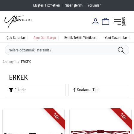
Müşteri Hizmetleri
|
Siparişlerim
|
Yorumlar
Menü
Çok Satanlar
Aynı Gün Kargo
Evlilik Teklifi Yüzükleri
Yeni Tasarımlar
Anasayfa
ERKEK
ERKEK
Filtrele
Sıralama Tipi
%60
%60