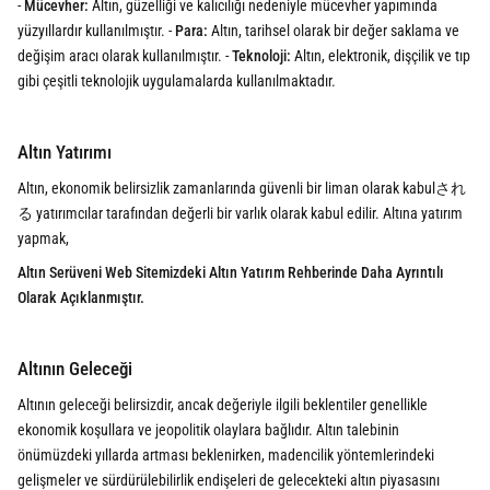
-
Mücevher:
Altın, güzelliği ve kalıcılığı nedeniyle mücevher yapımında
yüzyıllardır kullanılmıştır. -
Para:
Altın, tarihsel olarak bir değer saklama ve
değişim aracı olarak kullanılmıştır. -
Teknoloji:
Altın, elektronik, dişçilik ve tıp
gibi çeşitli teknolojik uygulamalarda kullanılmaktadır.
Altın Yatırımı
Altın, ekonomik belirsizlik zamanlarında güvenli bir liman olarak kabulされ
る yatırımcılar tarafından değerli bir varlık olarak kabul edilir. Altına yatırım
yapmak,
Altın Serüveni
Web Sitemizdeki Altın Yatırım Rehberinde Daha Ayrıntılı
Olarak Açıklanmıştır.
Altının Geleceği
Altının geleceği belirsizdir, ancak değeriyle ilgili beklentiler genellikle
ekonomik koşullara ve jeopolitik olaylara bağlıdır. Altın talebinin
önümüzdeki yıllarda artması beklenirken, madencilik yöntemlerindeki
gelişmeler ve sürdürülebilirlik endişeleri de gelecekteki altın piyasasını