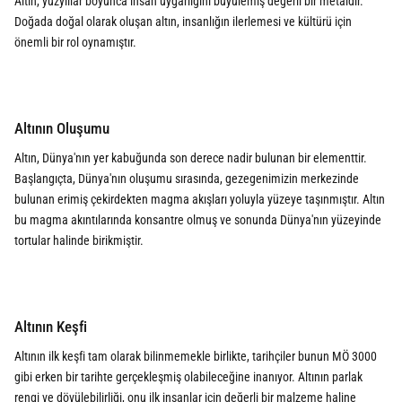
Altın, yüzyıllar boyunca insan uygarlığını büyülemiş değerli bir metaldir.
Doğada doğal olarak oluşan altın, insanlığın ilerlemesi ve kültürü için
önemli bir rol oynamıştır.
Altının Oluşumu
Altın
, Dünya'nın yer kabuğunda son derece nadir bulunan bir elementtir.
Başlangıçta, Dünya'nın oluşumu sırasında, gezegenimizin merkezinde
bulunan erimiş çekirdekten magma akışları yoluyla yüzeye taşınmıştır. Altın
bu magma akıntılarında konsantre olmuş ve sonunda Dünya'nın yüzeyinde
tortular halinde birikmiştir.
Altının Keşfi
Altının ilk keşfi tam olarak bilinmemekle birlikte, tarihçiler bunun MÖ 3000
gibi erken bir tarihte gerçekleşmiş olabileceğine inanıyor. Altının parlak
rengi ve dövülebilirliği, onu ilk insanlar için değerli bir malzeme haline